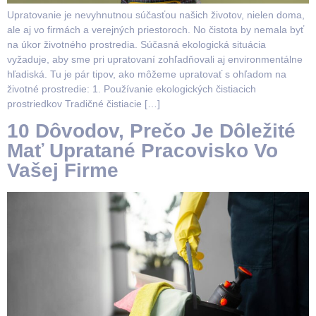
Upratovanie je nevyhnutnou súčasťou našich životov, nielen doma,
ale aj vo firmách a verejných priestoroch. No čistota by nemala byť
na úkor životného prostredia. Súčasná ekologická situácia
vyžaduje, aby sme pri upratovaní zohľadňovali aj environmentálne
hľadiská. Tu je pár tipov, ako môžeme upratovať s ohľadom na
životné prostredie: 1. Používanie ekologických čistiacich
prostriedkov Tradičné čistiacie […]
10 Dôvodov, Prečo Je Dôležité
Mať Upratané Pracovisko Vo
Vašej Firme